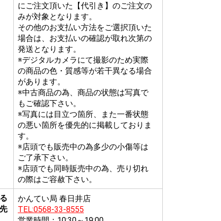
にご注文頂いた【代引き】のご注文の
みが対象となります。
その他のお支払い方法をご選択頂いた
場合は、お支払いの確認が取れ次第の
発送となります。
※デジタルカメラにて撮影のため実際
の商品の色・質感等が若干異なる場合
があります。
※中古商品の為、商品の状態は写真で
もご確認下さい。
※写真には目立つ箇所、また一番状態
の悪い箇所を優先的に掲載しておりま
す。
※店頭でも販売中の為多少の小傷等は
ご了承下さい。
※店頭でも同時販売中の為、売り切れ
の際はご容赦下さい。
る
かんてい局 春日井店
先
TEL:0568-33-8555
営業時間：10:30～19:00