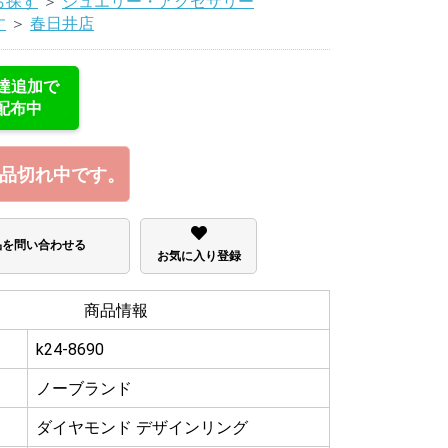
ら探す
＞
ジュエリー・アクセサリー
す
＞
春日井店
友達追加で
配布中
品切れ中です。
品を問い合わせる
お気に入り登録
商品情報
k24-8690
ノーブランド
ダイヤモンド デザインリング