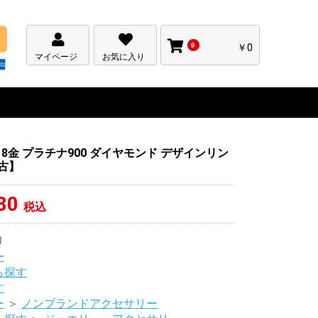
0
￥0
マイページ
お気に入り
00 18金 プラチナ900 ダイヤモンド デザインリン
中古】
80
税込
リ
ー
ら探す
す
ー
＞
ノンブランドアクセサリー