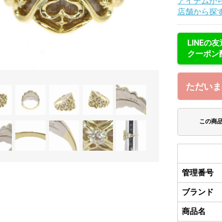
アイテムか
店舗から探
LINEの
クーポン
ただいま
この商
管理番号
ブランド
商品名