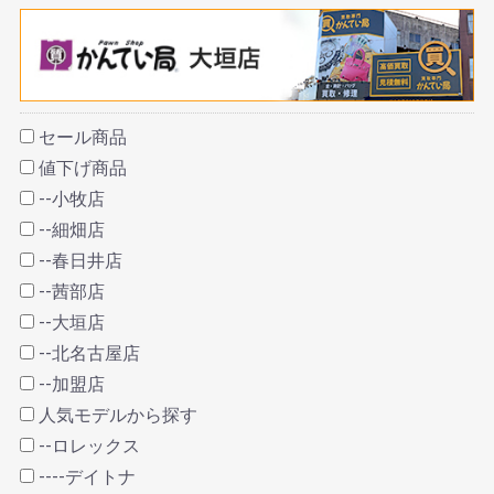
セール商品
値下げ商品
--小牧店
--細畑店
--春日井店
--茜部店
--大垣店
--北名古屋店
--加盟店
人気モデルから探す
--ロレックス
----デイトナ