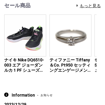
セール商品
もっと見る
ナイキ Nike DQ6510-
ティファニー Tiffany
セイコ
003 エア ジョーダン
＆Co. Pt950 セッティ
SAR
ルカ 1 PF シューズ
ングエンゲージメン
ュ 自
26.5cm メンズ 【中
トリング 【中古】
時計
古】
【中
Information
-
お知らせ
2023/12/29