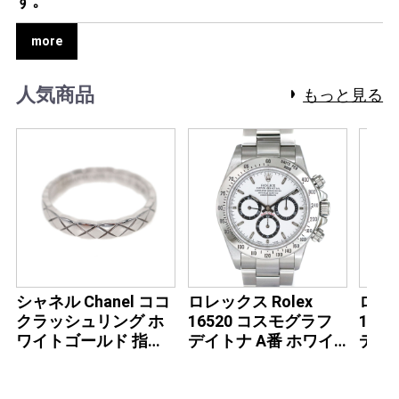
す。
more
人気商品
もっと見る
シャネル Chanel ココ
ロレックス Rolex
ロレッ
クラッシュリング ホ
16520 コスモグラフ
165
ワイトゴールド 指輪
デイトナ A番 ホワイ
デイ
レディース【中古】
ト 【中古】
【中