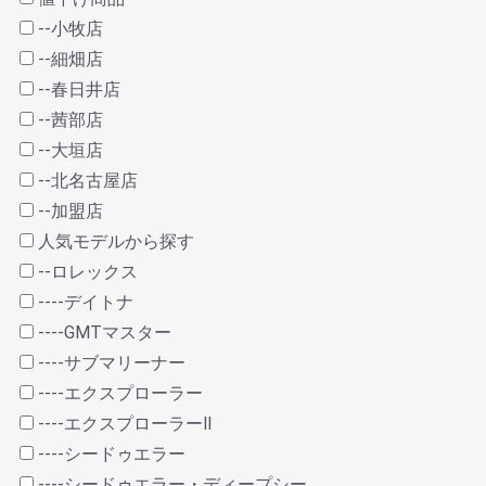
--小牧店
--細畑店
--春日井店
--茜部店
--大垣店
--北名古屋店
--加盟店
人気モデルから探す
--ロレックス
----デイトナ
----GMTマスター
----サブマリーナー
----エクスプローラー
----エクスプローラーⅡ
----シードゥエラー
----シードゥエラー・ディープシー