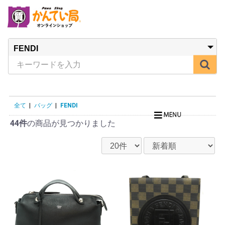
全て
|
バッグ
|
FENDI
44件
の商品が見つかりました