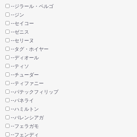
--ジラール・ペルゴ
--ジン
--セイコー
--ゼニス
--セリーヌ
--タグ・ホイヤー
--ディオール
--ティソ
--チューダー
--ティファニー
--パテックフィリップ
--パネライ
--ハミルトン
--バレンシアガ
--フェラガモ
--フェンディ