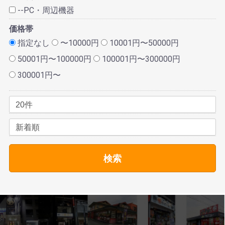
--PC・周辺機器
価格帯
指定なし
〜10000円
10001円〜50000円
50001円〜100000円
100001円〜300000円
300001円〜
検索