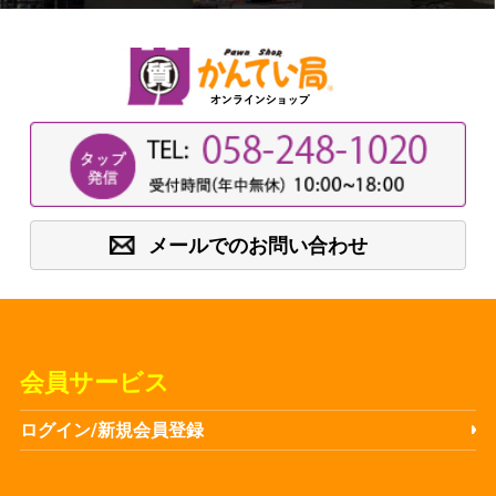
メールでのお問い合わせ
会員サービス
ログイン/新規会員登録