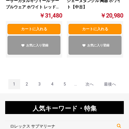
ーサーガダルキヴィール テー
シェーヌダンクル 陶器 ホワイ
ブルウェア ホワイト レッド
ト【中古】
【中古】
￥31,480
￥20,980
カートに入れる
カートに入れる
お気に入り登録
お気に入り登録
1
2
3
4
5
...
次へ
最後へ
人気キーワード・特集
ロレックス サブマリーナ