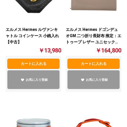
エルメス Hermes ルヴァンキ
エルメス Hermes ドゴンデュ
ャトル コインケース 小銭入れ
オGM 二つ折り長財布 推定：エ
【中古】
トゥープ レザー ユニセックス
【中古】
￥13,980
￥164,800
カートに入れる
カートに入れる
お気に入り登録
お気に入り登録