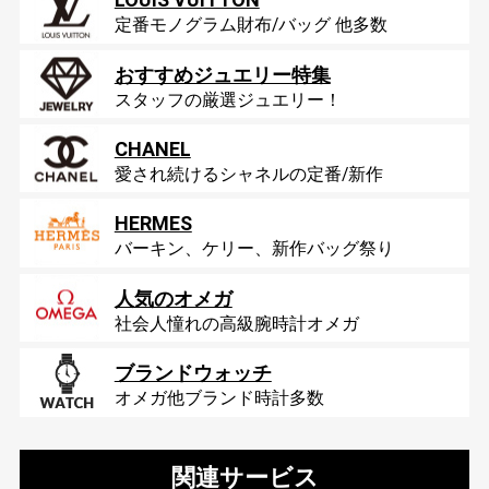
定番モノグラム財布/バッグ 他多数
おすすめジュエリー特集
スタッフの厳選ジュエリー！
CHANEL
愛され続けるシャネルの定番/新作
HERMES
バーキン、ケリー、新作バッグ祭り
人気のオメガ
社会人憧れの高級腕時計オメガ
ブランドウォッチ
オメガ他ブランド時計多数
関連サービス