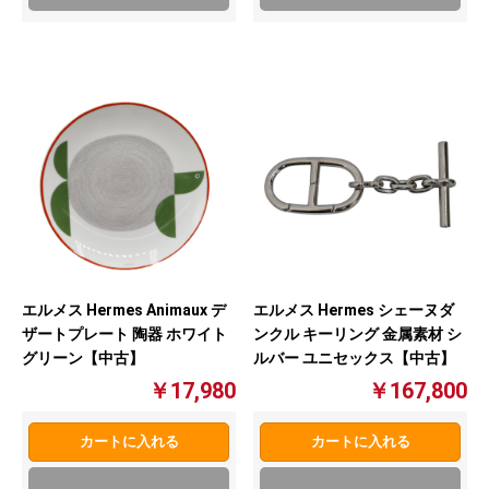
エルメス Hermes Animaux デ
エルメス Hermes シェーヌダ
ザートプレート 陶器 ホワイト
ンクル キーリング 金属素材 シ
グリーン【中古】
ルバー ユニセックス【中古】
￥17,980
￥167,800
カートに入れる
カートに入れる