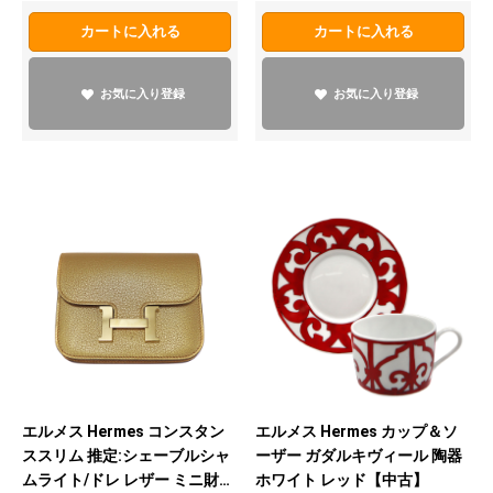
カートに入れる
カートに入れる
お気に入り登録
お気に入り登録
エルメス Hermes コンスタン
エルメス Hermes カップ＆ソ
ススリム 推定:シェーブルシャ
ーザー ガダルキヴィール 陶器
ムライト/ドレ レザー ミニ財布
ホワイト レッド【中古】