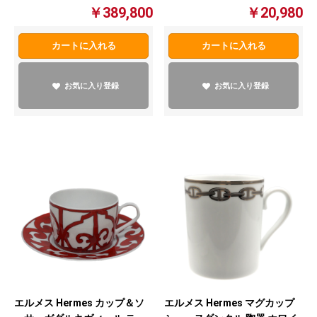
ウエストポーチ ゴールド 【中
￥389,800
￥20,980
古】
カートに入れる
カートに入れる
お気に入り登録
お気に入り登録
エルメス Hermes カップ＆ソ
エルメス Hermes マグカップ