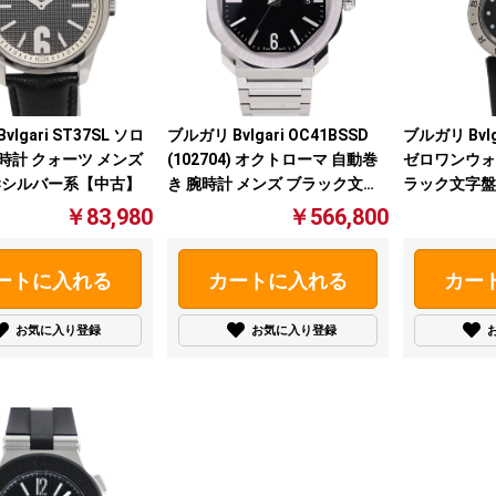
lgari ST37SL ソロ
ブルガリ Bvlgari OC41BSSD
ブルガリ Bvlg
時計 クォーツ メンズ
(102704) オクトローマ 自動巻
ゼロワンウォ
×シルバー系【中古】
き 腕時計 メンズ ブラック文字
ラック文字盤
盤【中古】
計 【中古】
￥83,980
￥566,800
ートに入れる
カートに入れる
カー
お気に入り登録
お気に入り登録