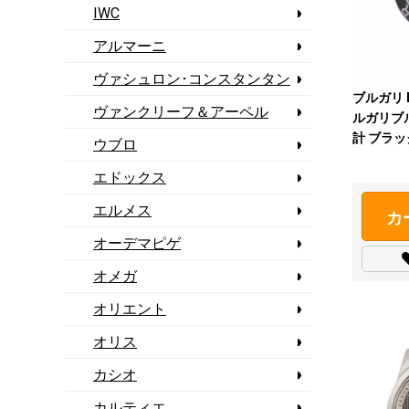
IWC
アルマーニ
ヴァシュロン･コンスタンタン
ブルガリ Bv
ヴァンクリーフ＆アーペル
ルガリブ
計 ブラ
ウブロ
【中古】
エドックス
エルメス
カ
オーデマピゲ
オメガ
オリエント
オリス
カシオ
カルティエ