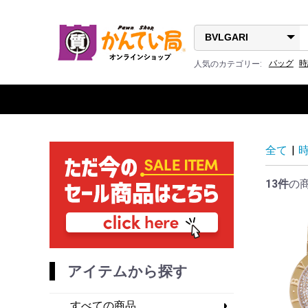
バッグ
時
人気のカテゴリー:
全て
|
13件
の
アイテムから探す
すべての商品