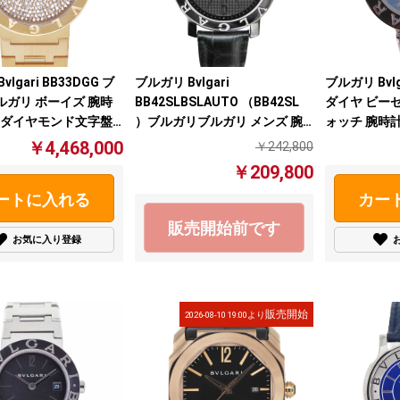
lgari BB33DGG ブ
ブルガリ Bvlgari
ブルガリ Bvlga
ルガリ ボーイズ 腕時
BB42SLBSLAUTO （BB42SL
ダイヤ ビー
YG ダイヤモンド文字盤
）ブルガリブルガリ メンズ 腕
ォッチ 腕時計
時計 自動巻 ブラック文字盤
ーツ【中古】
￥4,468,000
￥242,800
【中古】
￥209,800
ートに入れる
カー
販売開始前です
お気に入り登録
販売開始
2026-08-10 19:00より