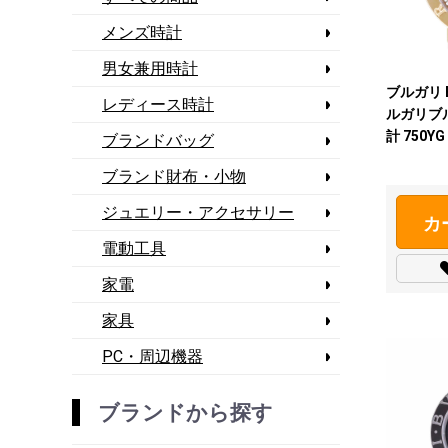
メンズ時計
男女兼用時計
ブルガリ Bv
レディース時計
ルガリブ
計 750
ブランドバッグ
【中古】
ブランド財布・小物
ジュエリー・アクセサリー
カ
電動工具
家電
家具
PC・周辺機器
ブランドから探す