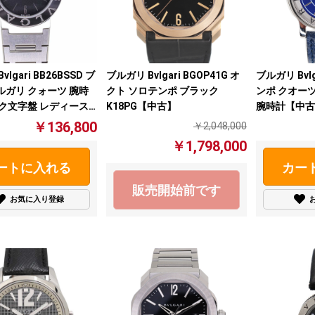
lgari BB26BSSD ブ
ブルガリ Bvlgari BGOP41G オ
ブルガリ Bvlg
ルガリ クォーツ 腕時
クト ソロテンポ ブラック
ンポ クオーツ
ック文字盤 レディース
K18PG【中古】
腕時計【中古
￥136,800
￥2,048,000
￥1,798,000
ートに入れる
カー
販売開始前です
お気に入り登録