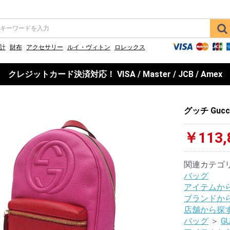
計
財布
アクセサリー
ルイ・ヴィトン
ロレックス
クレジットカード決済対応！ VISA / Master / JCB / Amex
グッチ Guc
￥113,
関連カテゴ
バッグ
アイテムか
ブランドか
店舗から探
バッグ
＞
GU