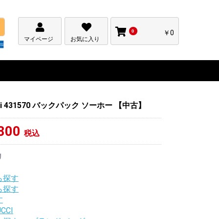
0
￥0
マイページ
お気に入り
ci 431570 バックパック ソーホー 【中古】
800
税込
リ
ら探す
ら探す
す
CCI