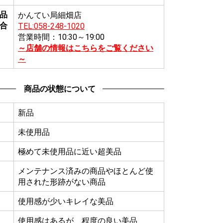
品
かんてい局細畑店
合
TEL:058-248-1020
営業時間：10:30～19:00
～店舗の情報はこちらをご覧ください
～
商品の状態について
新品
未使用品
極めて未使用品に近い超美品
メンテナンス済みの商品やほとんど使
用された形跡がない商品
使用感が少いキレイな美品
使用感はあるが、程度の良い美品