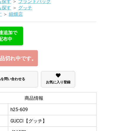
ら探す
＞
ブランドバッグ
ら探す
＞
グッチ
す
＞
細畑店
友達追加で
配布中
品切れ中です。
品を問い合わせる
お気に入り登録
商品情報
h25-609
GUCCI【グッチ】