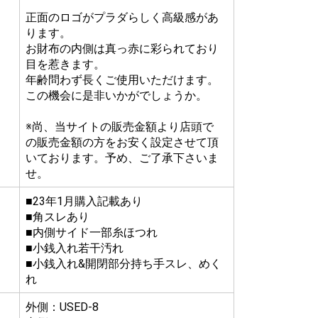
正面のロゴがプラダらしく高級感があ
ります。
お財布の内側は真っ赤に彩られており
目を惹きます。
年齢問わず長くご使用いただけます。
この機会に是非いかがでしょうか。
※尚、当サイトの販売金額より店頭で
の販売金額の方をお安く設定させて頂
いております。予め、ご了承下さいま
せ。
■23年1月購入記載あり
■角スレあり
■内側サイド一部糸ほつれ
■小銭入れ若干汚れ
■小銭入れ&開閉部分持ち手スレ、めく
れ
外側：USED-8