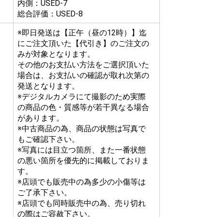
内側：USED-7
総合評価：USED-8
※即日発送は【正午（昼の12時）】迄
にご注文頂いた【代引き】のご注文の
みが対象となります。
その他のお支払い方法をご選択頂いた
場合は、お支払いの確認が取れ次第の
発送となります。
※デジタルカメラにて撮影のため実際
の商品の色・質感等が若干異なる場合
があります。
※中古商品の為、商品の状態は写真で
もご確認下さい。
※写真には目立つ箇所、また一番状態
の悪い箇所を優先的に掲載しておりま
す。
※店頭でも販売中の為多少の小傷等は
ご了承下さい。
※店頭でも同時販売中の為、売り切れ
の際はご容赦下さい。