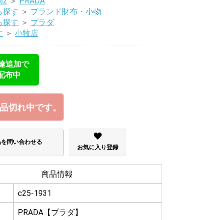
2
＞
PRADA
ら探す
＞
ブランド財布・小物
ら探す
＞
プラダ
す
＞
小牧店
友達追加で
配布中
品切れ中です。
品を問い合わせる
お気に入り登録
商品情報
c25-1931
PRADA【プラダ】