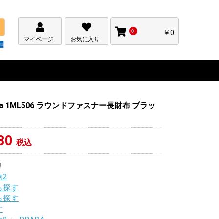
0
￥0
マイページ
お気に入り
da 1ML506 ラウンドファスナー長財布 ブラッ
80
税込
リ
2
ら探す
ら探す
す