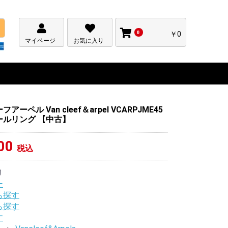
0
￥0
マイページ
お気に入り
ーペル Van cleef＆arpel VCARPJME45
ールリング 【中古】
00
税込
リ
ー
ら探す
ら探す
す