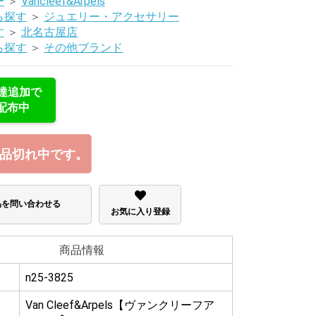
ー
＞
Vancleef&Arpels
ら探す
＞
ジュエリー・アクセサリー
す
＞
北名古屋店
ら探す
＞
その他ブランド
友達追加で
配布中
品切れ中です。
品を問い合わせる
お気に入り登録
商品情報
n25-3825
Van Cleef&Arpels【ヴァンクリーフア