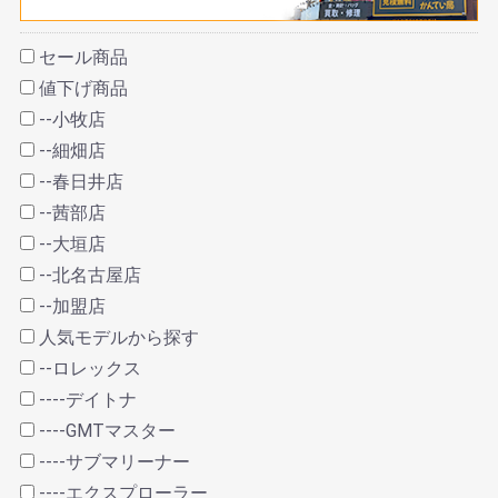
セール商品
値下げ商品
--小牧店
--細畑店
--春日井店
--茜部店
--大垣店
--北名古屋店
--加盟店
人気モデルから探す
--ロレックス
----デイトナ
----GMTマスター
----サブマリーナー
----エクスプローラー