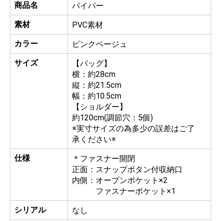
商品名
パイパー
素材
PVC素材
カラー
ピンクベージュ
サイズ
【バッグ】
横：約28cm
縦：約21.5cm
幅：約10.5cm
【ショルダー】
約120cm(調節穴：5個)
※実寸サイズの為多少の誤差はご了
承ください※
仕様
＊ファスナー開閉
正面：スナップボタン付収納口
内側：オープンポケット×2
ファスナーポケット×1
シリアル
なし