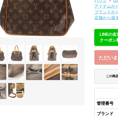
バッグ
＞
LO
アイテムか
ブランドか
店舗から探
LINEの
クーポン
ただいま
この商
管理番号
ブランド