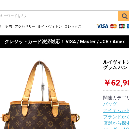
計
財布
アクセサリー
ルイ・ヴィトン
ロレックス
クレジットカード決済対応！ VISA / Master / JCB / Amex
ルイヴィトン L
グラム ハン
￥62,9
関連カテゴ
バッグ
アイテムか
ブランドか
店舗から探