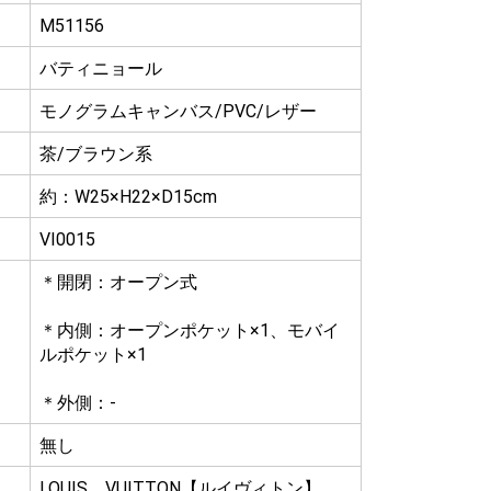
M51156
バティニョール
モノグラムキャンバス/PVC/レザー
茶/ブラウン系
約：W25×H22×D15cm
VI0015
＊開閉：オープン式
＊内側：オープンポケット×1、モバイ
ルポケット×1
＊外側：-
無し
LOUIS VUITTON【ルイヴィトン】