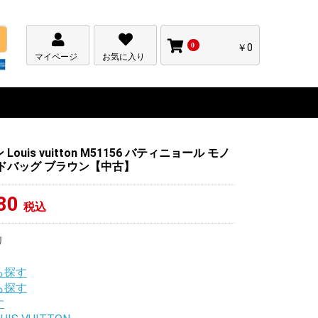
0
￥0
マイページ
お気に入り
ouis vuitton M51156 バティニョール モノ
ドバッグ ブラウン【中古】
80
税込
リ
ら探す
ら探す
す