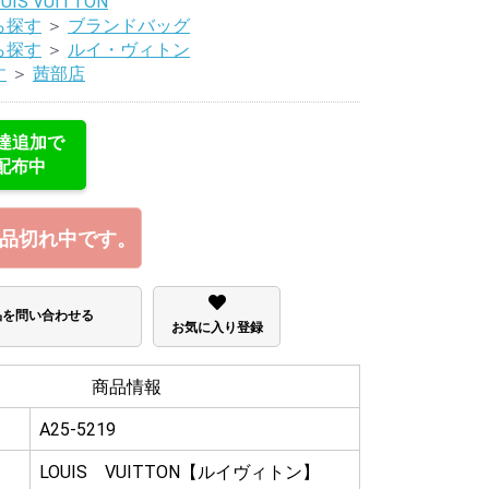
UIS VUITTON
ら探す
＞
ブランドバッグ
ら探す
＞
ルイ・ヴィトン
す
＞
茜部店
友達追加で
配布中
品切れ中です。
品を問い合わせる
お気に入り登録
商品情報
A25-5219
LOUIS VUITTON【ルイヴィトン】