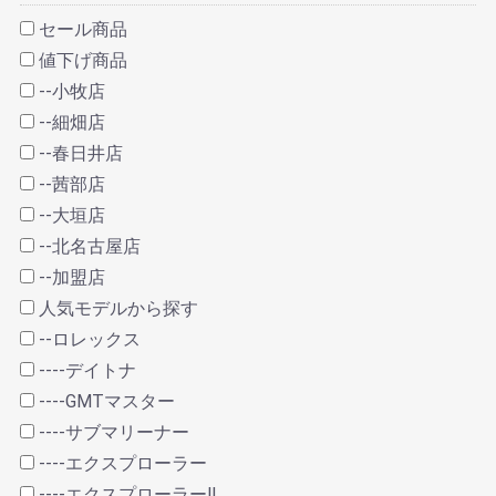
セール商品
値下げ商品
--小牧店
--細畑店
--春日井店
--茜部店
--大垣店
--北名古屋店
--加盟店
人気モデルから探す
--ロレックス
----デイトナ
----GMTマスター
----サブマリーナー
----エクスプローラー
----エクスプローラーⅡ