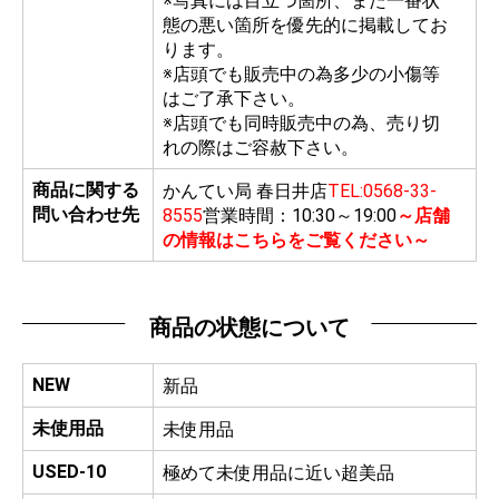
※写真には目立つ箇所、また一番状
態の悪い箇所を優先的に掲載してお
ります。
※店頭でも販売中の為多少の小傷等
はご了承下さい。
※店頭でも同時販売中の為、売り切
れの際はご容赦下さい。
商品に関する
かんてい局 春日井店
TEL:0568-33-
問い合わせ先
8555
営業時間：10:30～19:00
～店舗
の情報はこちらをご覧ください～
商品の状態について
NEW
新品
未使用品
未使用品
USED-10
極めて未使用品に近い超美品