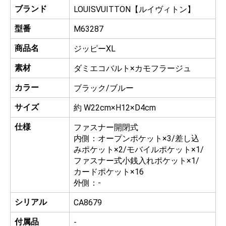
ブランド
LOUISVUITTON【ルイヴィトン】
型番
M63287
商品名
ジッピーXL
素材
ダミエコバルト×カモフラージュ
カラー
ブラック/ブルー
サイズ
約 W22cm×H12×D4cm
仕様
ファスナー開閉式
内側：オープンポケット×3/差し込
みポケット×2/モバイルポケット×1/
ファスナー式小銭入れポケット×1/
カードポケット×16
外側：-
シリアル
CA8679
付属品
-