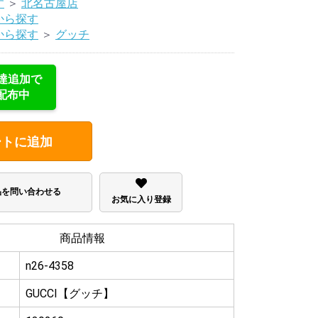
す
＞
北名古屋店
から探す
から探す
＞
グッチ
友達追加で
配布中
ートに追加
品を問い合わせる
お気に入り登録
商品情報
n26-4358
GUCCI【グッチ】