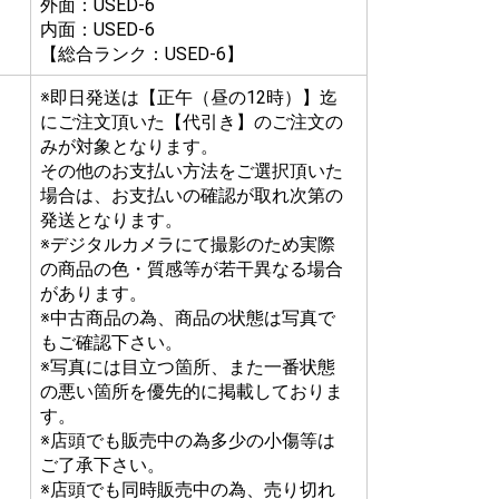
外面：USED-6
内面：USED-6
【総合ランク：USED-6】
※即日発送は【正午（昼の12時）】迄
にご注文頂いた【代引き】のご注文の
みが対象となります。
その他のお支払い方法をご選択頂いた
場合は、お支払いの確認が取れ次第の
発送となります。
※デジタルカメラにて撮影のため実際
の商品の色・質感等が若干異なる場合
があります。
※中古商品の為、商品の状態は写真で
もご確認下さい。
※写真には目立つ箇所、また一番状態
の悪い箇所を優先的に掲載しておりま
す。
※店頭でも販売中の為多少の小傷等は
ご了承下さい。
※店頭でも同時販売中の為、売り切れ