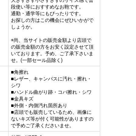
大きすぎず小さすぎずのサイズ感で普
段使い等におすすめなお鞄です。
通勤・通学等にもぴったりです。
お探しの方はこの機会にぜひいかがで
しょうか。
※尚、当サイトの販売金額より店頭で
の販売金額の方をお安く設定させて頂
いております。予め、ご了承下さいま
せ。(一部セール品除く)
■角擦れ
■レザー、キャンバスに汚れ・擦れ・
シワ
■ハンドル曲がり跡・コバ擦れ・シワ
■金具キズ
■外側・内側汚れ箇所あり
■店頭でも販売しているため、画像に
ないキズ等が付く可能性がありますの
で予めご了承くださいませ。