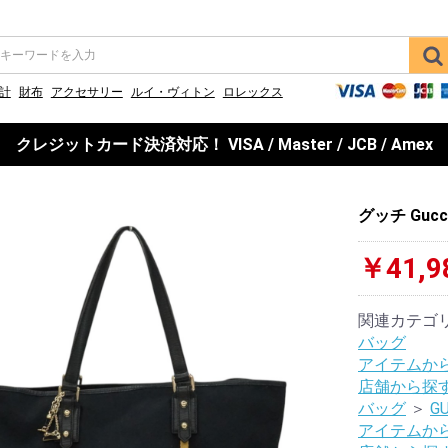
計
財布
アクセサリー
ルイ・ヴィトン
ロレックス
クレジットカード決済対応！ VISA / Master / JCB / Amex
グッチ Guc
￥41,9
関連カテゴ
バッグ
アイテムか
店舗から探
バッグ
＞
GU
アイテムか