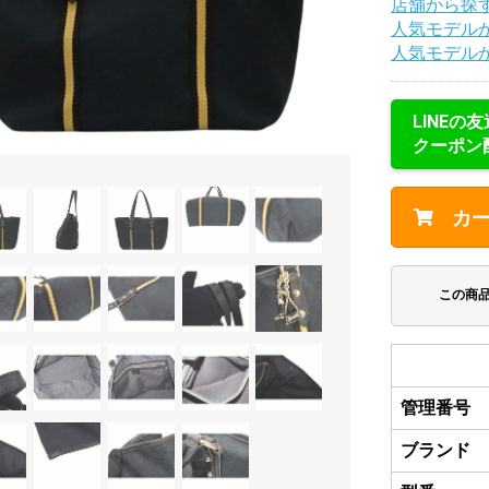
店舗から探
人気モデル
人気モデル
LINEの
クーポン
カ
この商
管理番号
ブランド