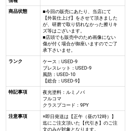
情報
商品状態
■今回の販売にあたり、当店にて
【外装仕上げ】をさせて頂きました
が、研磨で取り切れなかった擦りキ
ズ等はございます。
■店頭でも販売中のため画像にない
傷が付く場合が御座いますのでご了
承下さいませ。
ランク
ケース：USED-9
ブレスレット：USED-9
風防：USED-10
【総合：USED-9】
特記事項
夜光塗料：ルミノバ
フルコマ
クラスプコード：9PY
注意事項
※即日発送は【正午（昼の12時）】
迄にご注文頂いた【代引き】のご注
文のみが対象となります。