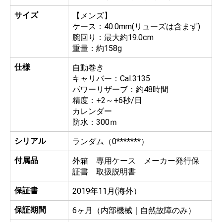
サイズ
【メンズ】
ケース：40.0mm(リューズは含まず)
腕回り：最大約19.0cm
重量：約158g
仕様
自動巻き
キャリバー：Cal.3135
パワーリザーブ：約48時間
精度：+2～+6秒/日
カレンダー
防水：300ｍ
シリアル
ランダム（0*******）
付属品
外箱 専用ケース メーカー発行保
証書 取扱説明書
保証書
2019年11月(海外）
保証期間
6ヶ月（内部機械｜自然故障のみ）