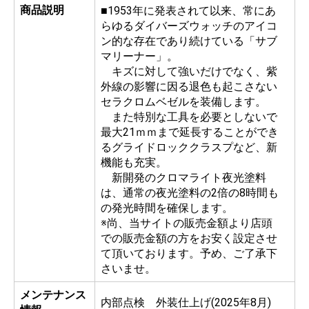
商品説明
■1953年に発表されて以来、常にあ
らゆるダイバーズウォッチのアイコ
ン的な存在であり続けている「サブ
マリーナー」。
キズに対して強いだけでなく、紫
外線の影響に因る退色も起こさない
セラクロムベゼルを装備します。
また特別な工具を必要としないで
最大21ｍｍまで延長することができ
るグライドロッククラスプなど、新
機能も充実。
新開発のクロマライト夜光塗料
は、通常の夜光塗料の2倍の8時間も
の発光時間を確保します。
※尚、当サイトの販売金額より店頭
での販売金額の方をお安く設定させ
て頂いております。予め、ご了承下
さいませ。
メンテナンス
内部点検 外装仕上げ(2025年8月)