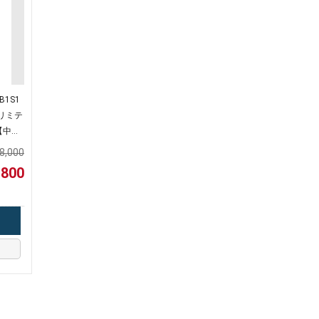
B1S1
リミテ
【中
8,000
800