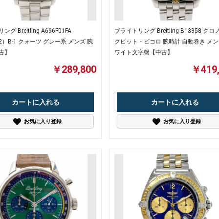
グ Breitling A696F01FA
ブライトリング Breitling B13358 ク
62）B-1 クォーツ グレー系 メンズ 腕
クピット・ビコロ 腕時計 自動巻き メン
古】
ワイト文字盤【中古】
￥289,800
￥419,
カートに入れる
カートに入れる
お気に入り登録
お気に入り登録